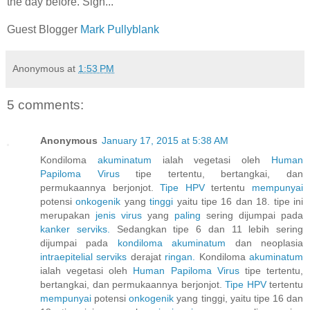
the day before. Sigh...
Guest Blogger
Mark Pullyblank
Anonymous
at
1:53 PM
5 comments:
Anonymous
January 17, 2015 at 5:38 AM
Kondiloma
akuminatum
ialah vegetasi oleh
Human
Papiloma
Virus
tipe tertentu, bertangkai, dan
permukaannya berjonjot.
Tipe HPV
tertentu
mempunyai
potensi
onkogenik
yang
tinggi
yaitu tipe 16 dan 18. tipe ini
merupakan
jenis
virus
yang
paling
sering dijumpai pada
kanker
serviks.
Sedangkan tipe 6 dan 11 lebih sering
dijumpai pada
kondiloma
akuminatum
dan neoplasia
intraepitelial
serviks
derajat
ringan.
Kondiloma
akuminatum
ialah vegetasi oleh
Human
Papiloma
Virus
tipe tertentu,
bertangkai, dan permukaannya berjonjot.
Tipe HPV
tertentu
mempunyai
potensi
onkogenik
yang tinggi, yaitu tipe 16 dan