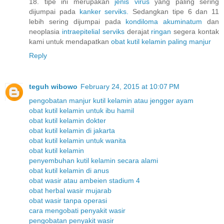
18. tipe ini merupakan
jenis
virus
yang paling sering
dijumpai pada
kanker
serviks.
Sedangkan tipe 6 dan 11
lebih sering dijumpai pada
kondiloma
akuminatum
dan
neoplasia
intraepitelial
serviks
derajat
ringan
segera kontak
kami untuk mendapatkan
obat
kutil
kelamin
paling
manjur
Reply
teguh wibowo
February 24, 2015 at 10:07 PM
pengobatan manjur kutil kelamin atau jengger ayam
obat kutil kelamin untuk ibu hamil
obat kutil kelamin dokter
obat kutil kelamin di jakarta
obat kutil kelamin untuk wanita
obat kutil kelamin
penyembuhan kutil kelamin secara alami
obat kutil kelamin di anus
obat wasir atau ambeien stadium 4
obat herbal wasir mujarab
obat wasir tanpa operasi
cara mengobati penyakit wasir
pengobatan penyakit wasir