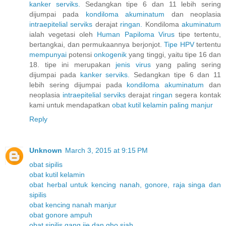
kanker
serviks.
Sedangkan tipe 6 dan 11 lebih sering
dijumpai pada
kondiloma
akuminatum
dan neoplasia
intraepitelial
serviks
derajat
ringan.
Kondiloma
akuminatum
ialah vegetasi oleh
Human
Papiloma
Virus
tipe tertentu,
bertangkai, dan permukaannya berjonjot.
Tipe HPV
tertentu
mempunyai
potensi
onkogenik
yang tinggi, yaitu tipe 16 dan
18. tipe ini merupakan
jenis
virus
yang paling sering
dijumpai pada
kanker
serviks.
Sedangkan tipe 6 dan 11
lebih sering dijumpai pada
kondiloma
akuminatum
dan
neoplasia
intraepitelial
serviks
derajat
ringan
segera kontak
kami untuk mendapatkan
obat
kutil
kelamin
paling
manjur
Reply
Unknown
March 3, 2015 at 9:15 PM
obat sipilis
obat kutil kelamin
obat herbal untuk kencing nanah, gonore, raja singa dan
sipilis
obat kencing nanah manjur
obat gonore ampuh
obat sipilis gang jie dan gho siah