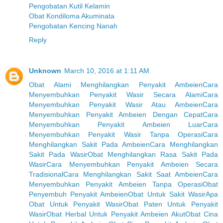
Pengobatan Kutil Kelamin
Obat Kondiloma Akuminata
Pengobatan Kencing Nanah
Reply
Unknown
March 10, 2016 at 1:11 AM
Obat Alami Menghilangkan Penyakit Ambeien
Cara
Menyembuhkan Penyakit Wasir Secara Alami
Cara
Menyembuhkan Penyakit Wasir Atau Ambeien
Cara
Menyembuhkan Penyakit Ambeien Dengan Cepat
Cara
Menyembuhkan Penyakit Ambeien Luar
Cara
Menyembuhkan Penyakit Wasir Tanpa Operasi
Cara
Menghilangkan Sakit Pada Ambeien
Cara Menghilangkan
Sakit Pada Wasir
Obat Menghilangkan Rasa Sakit Pada
Wasir
Cara Menyembuhkan Penyakit Ambeien Secara
Tradisional
Cara Menghilangkan Sakit Saat Ambeien
Cara
Menyembuhkan Penyakit Ambeien Tanpa Operasi
Obat
Penyembuh Penyakit Ambeien
Obat Untuk Sakit Wasir
Apa
Obat Untuk Penyakit Wasir
Obat Paten Untuk Penyakit
Wasir
Obat Herbal Untuk Penyakit Ambeien Akut
Obat Cina