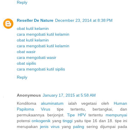
Reply
Reseller De Nature
December 23, 2014 at 8:38 PM
obat kutil kelamin
cara mengobati kutil kelamin
obat kutil kelamin
cara mengobati kutil kelamin
obat wasir
cara mengobati wasir
obat sipilis
cara mengobati kutil sipilis
Reply
Anonymous
January 17, 2015 at 5:58 AM
Kondiloma
akuminatum
ialah vegetasi oleh
Human
Papiloma
Virus
tipe tertentu, bertangkai, dan
permukaannya berjonjot.
Tipe HPV
tertentu
mempunyai
potensi
onkogenik
yang
tinggi
yaitu tipe 16 dan 18. tipe ini
merupakan
jenis
virus
yang
paling
sering dijumpai pada