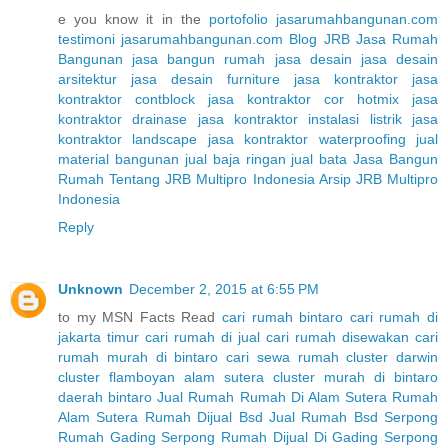
e you know it in the
portofolio jasarumahbangunan.com
testimoni jasarumahbangunan.com
Blog JRB Jasa Rumah
Bangunan
jasa bangun rumah
jasa desain
jasa desain
arsitektur
jasa desain furniture
jasa kontraktor
jasa
kontraktor contblock
jasa kontraktor cor hotmix
jasa
kontraktor drainase
jasa kontraktor instalasi listrik
jasa
kontraktor landscape
jasa kontraktor waterproofing
jual
material bangunan
jual baja ringan
jual bata
Jasa Bangun
Rumah
Tentang JRB Multipro Indonesia
Arsip JRB Multipro
Indonesia
Reply
Unknown
December 2, 2015 at 6:55 PM
to my MSN Facts Read
cari rumah bintaro
cari rumah di
jakarta timur
cari rumah di jual
cari rumah disewakan
cari
rumah murah di bintaro
cari sewa rumah
cluster darwin
cluster flamboyan alam sutera
cluster murah di bintaro
daerah bintaro
Jual Rumah
Rumah Di Alam Sutera
Rumah
Alam Sutera
Rumah Dijual Bsd
Jual Rumah Bsd Serpong
Rumah Gading Serpong
Rumah Dijual Di Gading Serpong