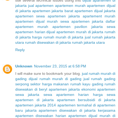
tise several technical issues using this
dijual apartemen di
jakarta
jual apartemen
apartemen murah
apartemen dijual
di jakarta
apartemen jakarta barat
apartemen dijual jakarta
apartemen sewa
apartemen jakarta
apartement murah
apartemen dijual murah
sewa apartemen jakarta
daftar
apartemen murah
apartemen pavilion jakarta
sewa
apartemen harian
dijual apartemen murah di jakarta
rumah
di jakarta
harga rumah murah di jakarta
jual rumah jakarta
utara
rumah disewakan di jakarta
rumah jakarta utara
Reply
Unknown
November 23, 2015 at 6:58 PM
I will make sure to bookmark your blog.
jual rumah murah di
gading
dijual rumah murah di gading
jual rumah gading
serpong sektor
harga makanan rumah kayu gading
rumah
disewakan di beryl
apartemen jakarta ekonomi
apartemen
sewa jakarta
sewa apartemen harian
harga sewa
apartemen di jakarta
apartemen bersubsidi di jakarta
apartemen jakarta 2014
apartemen termahal di
apartemen
baru jakarta
apartemen disewakan di jakarta
kerjasama
apartemen disewakan harian
apartemen dijual murah di