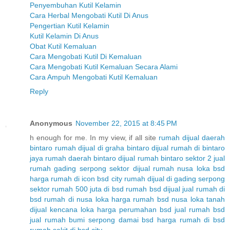
Penyembuhan Kutil Kelamin
Cara Herbal Mengobati Kutil Di Anus
Pengertian Kutil Kelamin
Kutil Kelamin Di Anus
Obat Kutil Kemaluan
Cara Mengobati Kutil Di Kemaluan
Cara Mengobati Kutil Kemaluan Secara Alami
Cara Ampuh Mengobati Kutil Kemaluan
Reply
Anonymous
November 22, 2015 at 8:45 PM
h enough for me. In my view, if all site
rumah dijual daerah
bintaro
rumah dijual di graha bintaro
dijual rumah di bintaro
jaya
rumah daerah bintaro
dijual rumah bintaro sektor 2
jual
rumah gading serpong sektor
dijual rumah nusa loka bsd
harga rumah di icon bsd city
rumah dijual di gading serpong
sektor
rumah 500 juta di bsd
rumah bsd dijual
jual rumah di
bsd
rumah di nusa loka
harga rumah bsd nusa loka
tanah
dijual kencana loka
harga perumahan bsd
jual rumah bsd
jual rumah bumi serpong damai bsd
harga rumah di bsd
rumah sakit di bsd city