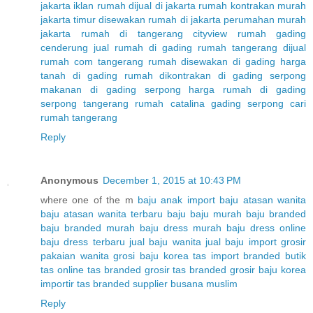
jakarta
iklan rumah dijual di jakarta
rumah kontrakan murah
jakarta timur
disewakan rumah di jakarta
perumahan murah
jakarta
rumah di tangerang cityview
rumah gading
cenderung
jual rumah di gading
rumah tangerang dijual
rumah com tangerang
rumah disewakan di gading
harga
tanah di gading
rumah dikontrakan di gading serpong
makanan di gading serpong
harga rumah di gading
serpong tangerang
rumah catalina gading serpong
cari
rumah tangerang
Reply
Anonymous
December 1, 2015 at 10:43 PM
where one of the m
baju anak import
baju atasan wanita
baju atasan wanita terbaru
baju baju murah
baju branded
baju branded murah
baju dress murah
baju dress online
baju dress terbaru
jual baju wanita
jual baju import
grosir
pakaian wanita
grosi baju korea
tas import branded
butik
tas online
tas branded
grosir tas branded
grosir baju korea
importir tas branded
supplier busana muslim
Reply