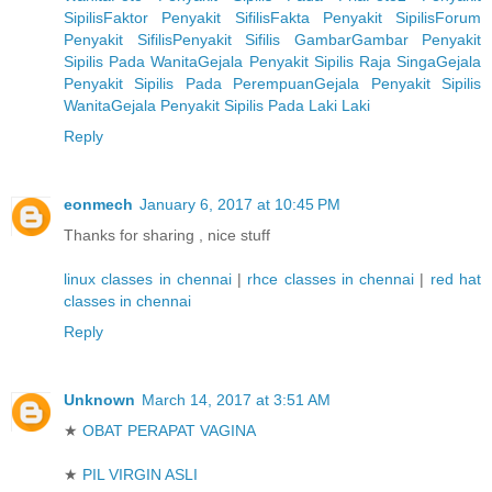
Sipilis
Faktor Penyakit Sifilis
Fakta Penyakit Sipilis
Forum
Penyakit Sifilis
Penyakit Sifilis Gambar
Gambar Penyakit
Sipilis Pada Wanita
Gejala Penyakit Sipilis Raja Singa
Gejala
Penyakit Sipilis Pada Perempuan
Gejala Penyakit Sipilis
Wanita
Gejala Penyakit Sipilis Pada Laki Laki
Reply
eonmech
January 6, 2017 at 10:45 PM
Thanks for sharing , nice stuff
linux classes in chennai
|
rhce classes in chennai
|
red hat
classes in chennai
Reply
Unknown
March 14, 2017 at 3:51 AM
★
OBAT PERAPAT VAGINA
★
PIL VIRGIN ASLI