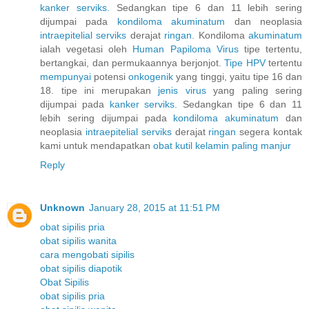
kanker
serviks.
Sedangkan tipe 6 dan 11 lebih sering
dijumpai pada
kondiloma
akuminatum
dan neoplasia
intraepitelial
serviks
derajat
ringan.
Kondiloma
akuminatum
ialah vegetasi oleh
Human
Papiloma
Virus
tipe tertentu,
bertangkai, dan permukaannya berjonjot.
Tipe HPV
tertentu
mempunyai
potensi
onkogenik
yang tinggi, yaitu tipe 16 dan
18. tipe ini merupakan
jenis
virus
yang paling sering
dijumpai pada
kanker
serviks.
Sedangkan tipe 6 dan 11
lebih sering dijumpai pada
kondiloma
akuminatum
dan
neoplasia
intraepitelial
serviks
derajat
ringan
segera kontak
kami untuk mendapatkan
obat
kutil
kelamin
paling
manjur
Reply
Unknown
January 28, 2015 at 11:51 PM
obat sipilis pria
obat sipilis wanita
cara mengobati sipilis
obat sipilis diapotik
Obat Sipilis
obat sipilis pria