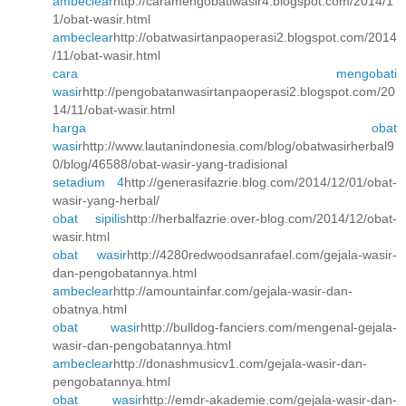
ambeclear
http://caramengobatiwasir4.blogspot.com/2014/1
1/obat-wasir.html
ambeclear
http://obatwasirtanpaoperasi2.blogspot.com/2014
/11/obat-wasir.html
cara mengobati
wasir
http://pengobatanwasirtanpaoperasi2.blogspot.com/20
14/11/obat-wasir.html
harga obat
wasir
http://www.lautanindonesia.com/blog/obatwasirherbal9
0/blog/46588/obat-wasir-yang-tradisional
setadium 4
http://generasifazrie.blog.com/2014/12/01/obat-
wasir-yang-herbal/
obat sipilis
http://herbalfazrie.over-blog.com/2014/12/obat-
wasir.html
obat wasir
http://4280redwoodsanrafael.com/gejala-wasir-
dan-pengobatannya.html
ambeclear
http://amountainfar.com/gejala-wasir-dan-
obatnya.html
obat wasir
http://bulldog-fanciers.com/mengenal-gejala-
wasir-dan-pengobatannya.html
ambeclear
http://donashmusicv1.com/gejala-wasir-dan-
pengobatannya.html
obat wasir
http://emdr-akademie.com/gejala-wasir-dan-