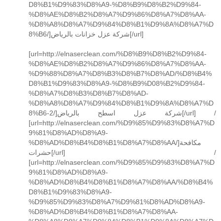
D8%B1%D9%83%D8%A9-%D8%B9%D8%B2%D9%84-
%D8%AE%D8%B2%D8%A7%D9%86%D8%A7%D8%AA-
%D8%A8%D8%A7%D9%84%D8%B1%D9%8A%D8%A7%D
8%B6/]شركة عزل خزانات بالرياض[/url]
[url=http://elnaserclean.com/%D8%B9%D8%B2%D9%84-
%D8%AE%D8%B2%D8%A7%D9%86%D8%A7%D8%AA-
%D9%88%D8%A7%D8%B3%D8%B7%D8%AD/%D8%B4%
D8%B1%D9%83%D8%A9-%D8%B9%D08%B2%D9%84-
%D8%A7%D8%B3%D8%B7%D8%AD-
%D8%A8%D8%A7%D9%84%D8%B1%D9%8A%D8%A7%D
8%B6-2/]شركة عزل اسطح بالرياض[/url] /
[url=http://elnaserclean.com/%D9%85%D9%83%D8%A7%D
9%81%D8%AD%D8%A9-
%D8%AD%D8%B4%D8%B1%D8%A7%D8%AA/]مكافحة
حشرات[/url] /
[url=http://elnaserclean.com/%D9%85%D9%83%D8%A7%D
9%81%D8%AD%D8%A9-
%D8%AD%D8%B4%D8%B1%D8%A7%D8%AA/%D8%B4%
D8%B1%D9%83%D8%A9-
%D9%85%D9%83%D8%A7%D9%81%D8%AD%D8%A9-
%D8%AD%D8%B4%D8%B1%D8%A7%D8%AA-