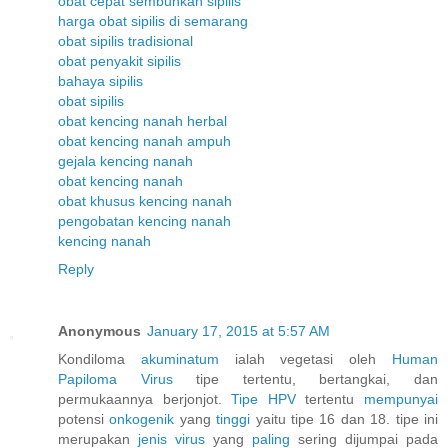
obat cepat sembuhkan sipilis
harga obat sipilis di semarang
obat sipilis tradisional
obat penyakit sipilis
bahaya sipilis
obat sipilis
obat kencing nanah herbal
obat kencing nanah ampuh
gejala kencing nanah
obat kencing nanah
obat khusus kencing nanah
pengobatan kencing nanah
kencing nanah
Reply
Anonymous
January 17, 2015 at 5:57 AM
Kondiloma
akuminatum
ialah vegetasi oleh
Human
Papiloma
Virus
tipe tertentu, bertangkai, dan
permukaannya berjonjot.
Tipe HPV
tertentu
mempunyai
potensi
onkogenik
yang
tinggi
yaitu tipe 16 dan 18. tipe ini
merupakan
jenis
virus
yang
paling
sering dijumpai pada