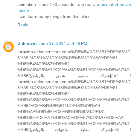
animation films of 60 seconds.I am really a
animated movie
maker
I can learn many things from this place.
Reply
Unknown
June 17, 2014 at 4:49 PM
[url=http://elnaserclean.com/%D8%B4%D8%B1%D9%83%D
8%A9-%D8%AA%D9%86%D8%B8%D9%8A%D9%81-
%D8%B4%D9%82%D9%82-
%D8%A8%D8%A7%D9%84%D8%B1%D9%8A%D8%A7%D
8%B6/]شركة تنظيف شقق بالرياض[/url] /
[url=http://elnaserclean.com/%D8%B4%D8%B1%D9%83%D
8%A9-%D8%AA%D9%86%D8%B8%D9%8A%D9%81-
%D8%B4%D9%82%D9%82-
%D8%A8%D8%A7%D9%84%D8%B1%D9%8A%D8%A7%D
8%B6/%D8%B4%D8%B1%D9%83%D8%A9-
%D8%AA%D9%86%D8%B8%D9%8A%D9%81-
%D9%88%D8%A7%D8%AC%D9%87%D8%A7%D8%AA-
%D8%A8%D8%A7%D9%84%D8%B1%D9%8A%D8%A7%D
8%B6/]شركة تنظيف واجهات بالرياض[/url] /