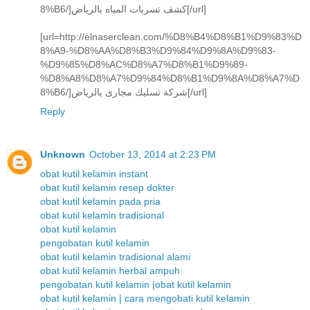
8%B6/]كشف تسربات المياه بالرياض[/url]
[url=http://elnaserclean.com/%D8%B4%D8%B1%D9%83%D
8%A9-%D8%AA%D8%B3%D9%84%D9%8A%D9%83-
%D9%85%D8%AC%D8%A7%D8%B1%D9%89-
%D8%A8%D8%A7%D9%84%D8%B1%D9%8A%D8%A7%D
8%B6/]شركة تسليك مجارى بالرياض[/url]
Reply
Unknown
October 13, 2014 at 2:23 PM
obat kutil kelamin instant
obat kutil kelamin resep dokter
obat kutil kelamin pada pria
obat kutil kelamin tradisional
obat kutil kelamin
pengobatan kutil kelamin
obat kutil kelamin tradisional alami
obat kutil kelamin herbal ampuh
pengobatan kutil kelamin |obat kutil kelamin
obat kutil kelamin | cara mengobati kutil kelamin