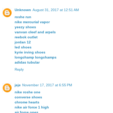
Unknown
August 31, 2017 at 12:51 AM
roshe run
nike mercurial vapor
yeezy shoes
vanvan cleef and arpels
reebok outlet
jordan 12
led shoes
kyrie irving shoes
longchamp longchamps
adidas tubular
Reply
jeje
November 17, 2017 at 6:55 PM
nike roshe one
converse shoes
chrome hearts
nike air force 1 high
air force ones