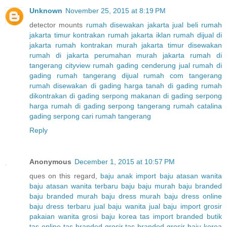
Unknown
November 25, 2015 at 8:19 PM
detector mounts
rumah disewakan jakarta
jual beli rumah
jakarta timur
kontrakan rumah jakarta
iklan rumah dijual di
jakarta
rumah kontrakan murah jakarta timur
disewakan
rumah di jakarta
perumahan murah jakarta
rumah di
tangerang cityview
rumah gading cenderung
jual rumah di
gading
rumah tangerang dijual
rumah com tangerang
rumah disewakan di gading
harga tanah di gading
rumah
dikontrakan di gading serpong
makanan di gading serpong
harga rumah di gading
serpong tangerang
rumah catalina
gading serpong
cari rumah tangerang
Reply
Anonymous
December 1, 2015 at 10:57 PM
ques on this regard,
baju anak import
baju atasan wanita
baju atasan wanita terbaru
baju baju murah
baju branded
baju branded murah
baju dress murah
baju dress online
baju dress terbaru
jual baju wanita
jual baju import
grosir
pakaian wanita
grosi baju korea
tas import branded
butik
tas online
tas branded
grosir tas branded
grosir baju korea