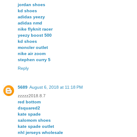
jordan shoes
kd shoes
adidas yeezy
adidas nmd
nike flyknit racer
yeezy boost 500
kd shoes
moncler outlet
nike air zoom
stephen curry 5
Reply
5689
August 6, 2018 at 11:18 PM
zzzzz2018.8.7
red bottom
dsquared2
kate spade
salomom shoes
kate spade outlet
nhl jerseys wholesale