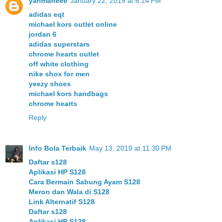
yanmaneee
January 22, 2019 at 6:24 PM
adidas eqt
michael kors outlet online
jordan 6
adidas superstars
chrome hearts outlet
off white clothing
nike shox for men
yeezy shoes
michael kors handbags
chrome hearts
Reply
Info Bola Terbaik
May 13, 2019 at 11:30 PM
Daftar s128
Aplikasi HP S128
Cara Bermain Sabung Ayam S128
Meron dan Wala di S128
Link Alternatif S128
Daftar s128
Aplikasi HP S128