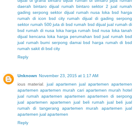
dijual di graha bintaro
dijual rumah di bintaro jaya
rumah
daerah bintaro
dijual rumah bintaro sektor 2
jual rumah
gading serpong sektor
dijual rumah nusa loka bsd
harga
rumah di icon bsd city
rumah dijual di gading serpong
sektor
rumah 500 juta di bsd
rumah bsd dijual
jual rumah di
bsd
rumah di nusa loka
harga rumah bsd nusa loka
tanah
dijual kencana loka
harga perumahan bsd
jual rumah bsd
jual rumah bumi serpong damai bsd
harga rumah di bsd
rumah sakit di bsd city
Reply
Unknown
November 23, 2015 at 1:17 AM
ious material.
jual apartemen
jual apartemen
apartemen
apartemen
apartemen murah
cari apartemen murah
hotel
jual rumah
apartemen
apartemen
apartemen di serpong
jual apartemen
apartemen
jual beli rumah
jual beli
jual
rumah di tangerang
apartemen murah
apartemen
jual
apartemen
jual apartemen
Reply