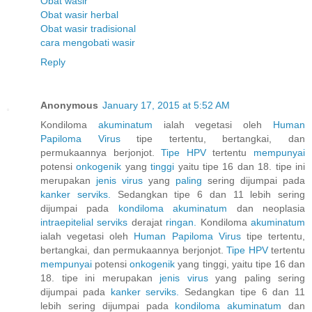
Obat wasir
Obat wasir herbal
Obat wasir tradisional
cara mengobati wasir
Reply
Anonymous
January 17, 2015 at 5:52 AM
Kondiloma
akuminatum
ialah vegetasi oleh
Human
Papiloma
Virus
tipe tertentu, bertangkai, dan
permukaannya berjonjot.
Tipe HPV
tertentu
mempunyai
potensi
onkogenik
yang
tinggi
yaitu tipe 16 dan 18. tipe ini
merupakan
jenis
virus
yang
paling
sering dijumpai pada
kanker
serviks.
Sedangkan tipe 6 dan 11 lebih sering
dijumpai pada
kondiloma
akuminatum
dan neoplasia
intraepitelial
serviks
derajat
ringan.
Kondiloma
akuminatum
ialah vegetasi oleh
Human
Papiloma
Virus
tipe tertentu,
bertangkai, dan permukaannya berjonjot.
Tipe HPV
tertentu
mempunyai
potensi
onkogenik
yang tinggi, yaitu tipe 16 dan
18. tipe ini merupakan
jenis
virus
yang paling sering
dijumpai pada
kanker
serviks.
Sedangkan tipe 6 dan 11
lebih sering dijumpai pada
kondiloma
akuminatum
dan