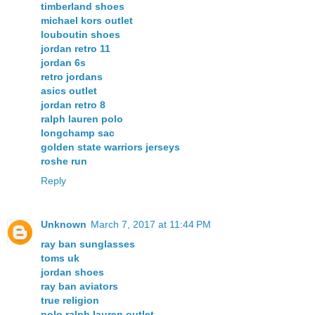
timberland shoes
michael kors outlet
louboutin shoes
jordan retro 11
jordan 6s
retro jordans
asics outlet
jordan retro 8
ralph lauren polo
longchamp sac
golden state warriors jerseys
roshe run
Reply
Unknown
March 7, 2017 at 11:44 PM
ray ban sunglasses
toms uk
jordan shoes
ray ban aviators
true religion
polo ralph lauren outlet