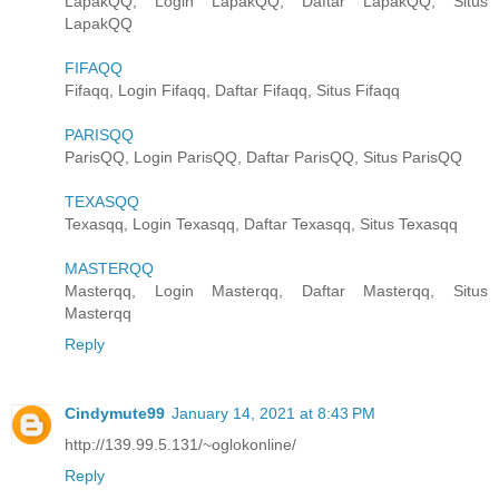
LapakQQ, Login LapakQQ, Daftar LapakQQ, Situs
LapakQQ
FIFAQQ
Fifaqq, Login Fifaqq, Daftar Fifaqq, Situs Fifaqq
PARISQQ
ParisQQ, Login ParisQQ, Daftar ParisQQ, Situs ParisQQ
TEXASQQ
Texasqq, Login Texasqq, Daftar Texasqq, Situs Texasqq
MASTERQQ
Masterqq, Login Masterqq, Daftar Masterqq, Situs
Masterqq
Reply
Cindymute99
January 14, 2021 at 8:43 PM
http://139.99.5.131/~oglokonline/
Reply