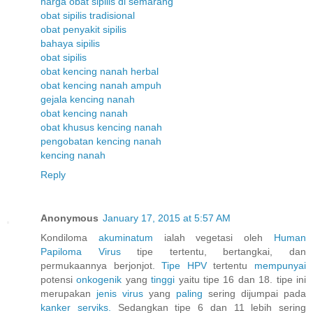
harga obat sipilis di semarang
obat sipilis tradisional
obat penyakit sipilis
bahaya sipilis
obat sipilis
obat kencing nanah herbal
obat kencing nanah ampuh
gejala kencing nanah
obat kencing nanah
obat khusus kencing nanah
pengobatan kencing nanah
kencing nanah
Reply
Anonymous
January 17, 2015 at 5:57 AM
Kondiloma
akuminatum
ialah vegetasi oleh
Human
Papiloma
Virus
tipe tertentu, bertangkai, dan
permukaannya berjonjot.
Tipe HPV
tertentu
mempunyai
potensi
onkogenik
yang
tinggi
yaitu tipe 16 dan 18. tipe ini
merupakan
jenis
virus
yang
paling
sering dijumpai pada
kanker
serviks.
Sedangkan tipe 6 dan 11 lebih sering