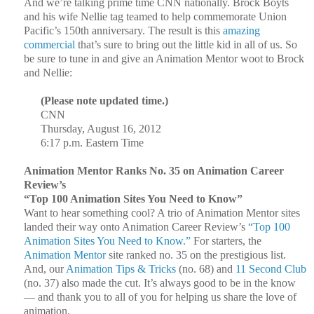
And we’re talking prime time CNN nationally. Brock Boyts
and his wife Nellie tag teamed to help commemorate Union
Pacific’s 150th anniversary. The result is this
amazing
commercial
that’s sure to bring out the little kid in all of us. So
be sure to tune in and give an Animation Mentor woot to Brock
and Nellie:
(Please note updated time.)
CNN
Thursday, August 16, 2012
6:17 p.m. Eastern Time
Animation Mentor Ranks No. 35 on Animation Career
Review’s
“Top 100 Animation Sites You Need to Know”
Want to hear something cool? A trio of Animation Mentor sites
landed their way onto Animation Career Review’s
“Top 100
Animation Sites You Need to Know.”
For starters, the
Animation Mentor
site ranked no. 35 on the prestigious list.
And, our
Animation Tips & Tricks
(no. 68) and
11 Second Club
(no. 37) also made the cut. It’s always good to be in the know
— and thank you to all of you for helping us share the love of
animation.