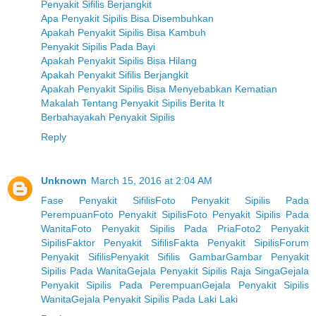
Penyakit Sifilis Berjangkit
Apa Penyakit Sipilis Bisa Disembuhkan
Apakah Penyakit Sipilis Bisa Kambuh
Penyakit Sipilis Pada Bayi
Apakah Penyakit Sipilis Bisa Hilang
Apakah Penyakit Sifilis Berjangkit
Apakah Penyakit Sipilis Bisa Menyebabkan Kematian
Makalah Tentang Penyakit Sipilis Berita It
Berbahayakah Penyakit Sipilis
Reply
Unknown
March 15, 2016 at 2:04 AM
Fase Penyakit Sifilis
Foto Penyakit Sipilis Pada
Perempuan
Foto Penyakit Sipilis
Foto Penyakit Sipilis Pada
Wanita
Foto Penyakit Sipilis Pada Pria
Foto2 Penyakit
Sipilis
Faktor Penyakit Sifilis
Fakta Penyakit Sipilis
Forum
Penyakit Sifilis
Penyakit Sifilis Gambar
Gambar Penyakit
Sipilis Pada Wanita
Gejala Penyakit Sipilis Raja Singa
Gejala
Penyakit Sipilis Pada Perempuan
Gejala Penyakit Sipilis
Wanita
Gejala Penyakit Sipilis Pada Laki Laki