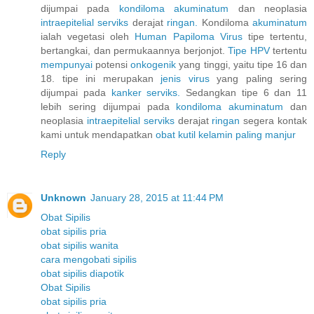
dijumpai pada
kondiloma
akuminatum
dan neoplasia
intraepitelial
serviks
derajat
ringan.
Kondiloma
akuminatum
ialah vegetasi oleh
Human
Papiloma
Virus
tipe tertentu,
bertangkai, dan permukaannya berjonjot.
Tipe HPV
tertentu
mempunyai
potensi
onkogenik
yang tinggi, yaitu tipe 16 dan
18. tipe ini merupakan
jenis
virus
yang paling sering
dijumpai pada
kanker
serviks.
Sedangkan tipe 6 dan 11
lebih sering dijumpai pada
kondiloma
akuminatum
dan
neoplasia
intraepitelial
serviks
derajat
ringan
segera kontak
kami untuk mendapatkan
obat
kutil
kelamin
paling
manjur
Reply
Unknown
January 28, 2015 at 11:44 PM
Obat Sipilis
obat sipilis pria
obat sipilis wanita
cara mengobati sipilis
obat sipilis diapotik
Obat Sipilis
obat sipilis pria