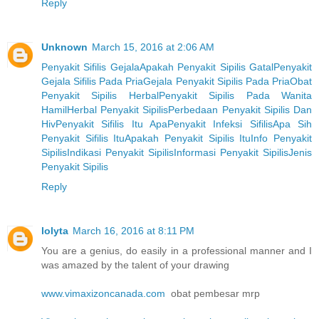
Reply
Unknown
March 15, 2016 at 2:06 AM
Penyakit Sifilis Gejala
Apakah Penyakit Sipilis Gatal
Penyakit
Gejala Sifilis Pada Pria
Gejala Penyakit Sipilis Pada Pria
Obat
Penyakit Sipilis Herbal
Penyakit Sipilis Pada Wanita
Hamil
Herbal Penyakit Sipilis
Perbedaan Penyakit Sipilis Dan
Hiv
Penyakit Sifilis Itu Apa
Penyakit Infeksi Sifilis
Apa Sih
Penyakit Sifilis Itu
Apakah Penyakit Sipilis Itu
Info Penyakit
Sipilis
Indikasi Penyakit Sipilis
Informasi Penyakit Sipilis
Jenis
Penyakit Sipilis
Reply
lolyta
March 16, 2016 at 8:11 PM
You are a genius, do easily in a professional manner and I
was amazed by the talent of your drawing
www.vimaxizoncanada.com
obat pembesar mrp