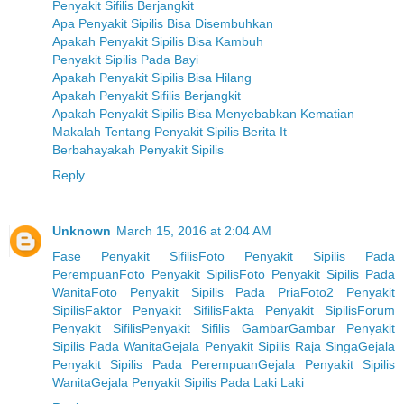
Penyakit Sifilis Berjangkit
Apa Penyakit Sipilis Bisa Disembuhkan
Apakah Penyakit Sipilis Bisa Kambuh
Penyakit Sipilis Pada Bayi
Apakah Penyakit Sipilis Bisa Hilang
Apakah Penyakit Sifilis Berjangkit
Apakah Penyakit Sipilis Bisa Menyebabkan Kematian
Makalah Tentang Penyakit Sipilis Berita It
Berbahayakah Penyakit Sipilis
Reply
Unknown
March 15, 2016 at 2:04 AM
Fase Penyakit Sifilis
Foto Penyakit Sipilis Pada
Perempuan
Foto Penyakit Sipilis
Foto Penyakit Sipilis Pada
Wanita
Foto Penyakit Sipilis Pada Pria
Foto2 Penyakit
Sipilis
Faktor Penyakit Sifilis
Fakta Penyakit Sipilis
Forum
Penyakit Sifilis
Penyakit Sifilis Gambar
Gambar Penyakit
Sipilis Pada Wanita
Gejala Penyakit Sipilis Raja Singa
Gejala
Penyakit Sipilis Pada Perempuan
Gejala Penyakit Sipilis
Wanita
Gejala Penyakit Sipilis Pada Laki Laki