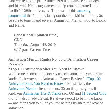
And we’re talking prime time CNN nationally. Brock Boyts
and his wife Nellie tag teamed to help commemorate Union
Pacific’s 150th anniversary. The result is this
amazing
commercial
that’s sure to bring out the little kid in all of us. So
be sure to tune in and give an Animation Mentor woot to Brock
and Nellie:
(Please note updated time.)
CNN
Thursday, August 16, 2012
6:17 p.m. Eastern Time
Animation Mentor Ranks No. 35 on Animation Career
Review’s
“Top 100 Animation Sites You Need to Know”
Want to hear something cool? A trio of Animation Mentor sites
landed their way onto Animation Career Review’s
“Top 100
Animation Sites You Need to Know.”
For starters, the
Animation Mentor
site ranked no. 35 on the prestigious list.
And, our
Animation Tips & Tricks
(no. 68) and
11 Second Club
(no. 37) also made the cut. It’s always good to be in the know
— and thank you to all of you for helping us share the love of
animation.