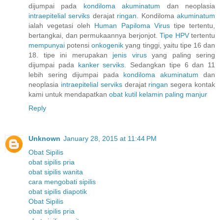
dijumpai pada
kondiloma
akuminatum
dan neoplasia
intraepitelial
serviks
derajat
ringan.
Kondiloma
akuminatum
ialah vegetasi oleh
Human
Papiloma
Virus
tipe tertentu,
bertangkai, dan permukaannya berjonjot.
Tipe HPV
tertentu
mempunyai
potensi
onkogenik
yang tinggi, yaitu tipe 16 dan
18. tipe ini merupakan
jenis
virus
yang paling sering
dijumpai pada
kanker
serviks.
Sedangkan tipe 6 dan 11
lebih sering dijumpai pada
kondiloma
akuminatum
dan
neoplasia
intraepitelial
serviks
derajat
ringan
segera kontak
kami untuk mendapatkan
obat
kutil
kelamin
paling
manjur
Reply
Unknown
January 28, 2015 at 11:44 PM
Obat Sipilis
obat sipilis pria
obat sipilis wanita
cara mengobati sipilis
obat sipilis diapotik
Obat Sipilis
obat sipilis pria