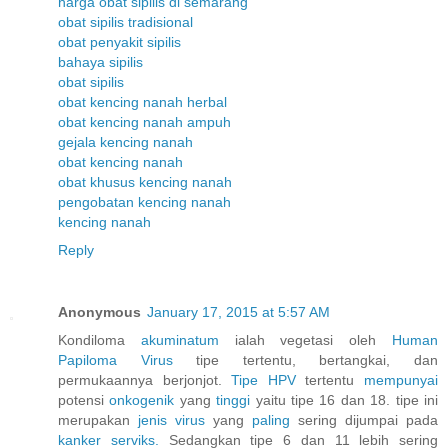
harga obat sipilis di semarang
obat sipilis tradisional
obat penyakit sipilis
bahaya sipilis
obat sipilis
obat kencing nanah herbal
obat kencing nanah ampuh
gejala kencing nanah
obat kencing nanah
obat khusus kencing nanah
pengobatan kencing nanah
kencing nanah
Reply
Anonymous
January 17, 2015 at 5:57 AM
Kondiloma
akuminatum
ialah vegetasi oleh
Human
Papiloma
Virus
tipe tertentu, bertangkai, dan
permukaannya berjonjot.
Tipe HPV
tertentu
mempunyai
potensi
onkogenik
yang
tinggi
yaitu tipe 16 dan 18. tipe ini
merupakan
jenis
virus
yang
paling
sering dijumpai pada
kanker
serviks.
Sedangkan tipe 6 dan 11 lebih sering