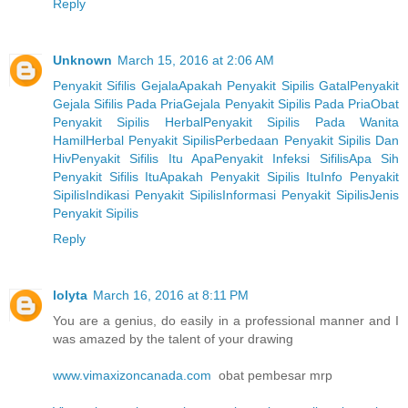
Reply
Unknown
March 15, 2016 at 2:06 AM
Penyakit Sifilis Gejala
Apakah Penyakit Sipilis Gatal
Penyakit
Gejala Sifilis Pada Pria
Gejala Penyakit Sipilis Pada Pria
Obat
Penyakit Sipilis Herbal
Penyakit Sipilis Pada Wanita
Hamil
Herbal Penyakit Sipilis
Perbedaan Penyakit Sipilis Dan
Hiv
Penyakit Sifilis Itu Apa
Penyakit Infeksi Sifilis
Apa Sih
Penyakit Sifilis Itu
Apakah Penyakit Sipilis Itu
Info Penyakit
Sipilis
Indikasi Penyakit Sipilis
Informasi Penyakit Sipilis
Jenis
Penyakit Sipilis
Reply
lolyta
March 16, 2016 at 8:11 PM
You are a genius, do easily in a professional manner and I
was amazed by the talent of your drawing
www.vimaxizoncanada.com
obat pembesar mrp