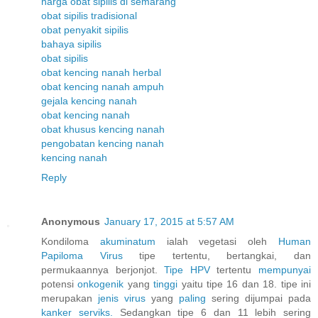
harga obat sipilis di semarang
obat sipilis tradisional
obat penyakit sipilis
bahaya sipilis
obat sipilis
obat kencing nanah herbal
obat kencing nanah ampuh
gejala kencing nanah
obat kencing nanah
obat khusus kencing nanah
pengobatan kencing nanah
kencing nanah
Reply
Anonymous
January 17, 2015 at 5:57 AM
Kondiloma
akuminatum
ialah vegetasi oleh
Human
Papiloma
Virus
tipe tertentu, bertangkai, dan
permukaannya berjonjot.
Tipe HPV
tertentu
mempunyai
potensi
onkogenik
yang
tinggi
yaitu tipe 16 dan 18. tipe ini
merupakan
jenis
virus
yang
paling
sering dijumpai pada
kanker
serviks.
Sedangkan tipe 6 dan 11 lebih sering