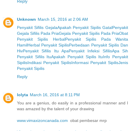
Reply
Unknown
March 15, 2016 at 2:06 AM
Penyakit Sifilis Gejala
Apakah Penyakit Sipilis Gatal
Penyakit
Gejala Sifilis Pada Pria
Gejala Penyakit Sipilis Pada Pria
Obat
Penyakit Sipilis Herbal
Penyakit Sipilis Pada Wanita
Hamil
Herbal Penyakit Sipilis
Perbedaan Penyakit Sipilis Dan
Hiv
Penyakit Sifilis Itu Apa
Penyakit Infeksi Sifilis
Apa Sih
Penyakit Sifilis Itu
Apakah Penyakit Sipilis Itu
Info Penyakit
Sipilis
Indikasi Penyakit Sipilis
Informasi Penyakit Sipilis
Jenis
Penyakit Sipilis
Reply
lolyta
March 16, 2016 at 8:11 PM
You are a genius, do easily in a professional manner and I
was amazed by the talent of your drawing
www.vimaxizoncanada.com
obat pembesar mrp