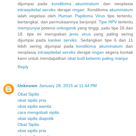
dijumpai pada
kondiloma
akuminatum
dan neoplasia
intraepitelial
serviks
derajat
ringan.
Kondiloma
akuminatum
ialah vegetasi oleh
Human
Papiloma
Virus
tipe tertentu,
bertangkai, dan permukaannya berjonjot.
Tipe HPV
tertentu
mempunyai
potensi
onkogenik
yang tinggi, yaitu tipe 16 dan
18. tipe ini merupakan
jenis
virus
yang paling sering
dijumpai pada
kanker
serviks.
Sedangkan tipe 6 dan 11
lebih sering dijumpai pada
kondiloma
akuminatum
dan
neoplasia
intraepitelial
serviks
derajat
ringan
segera kontak
kami untuk mendapatkan
obat
kutil
kelamin
paling
manjur
Reply
Unknown
January 28, 2015 at 11:44 PM
Obat Sipilis
obat sipilis pria
obat sipilis wanita
cara mengobati sipilis
obat sipilis diapotik
Obat Sipilis
obat sipilis pria