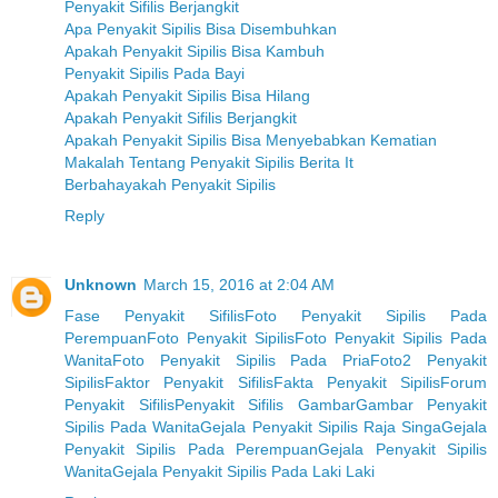
Penyakit Sifilis Berjangkit
Apa Penyakit Sipilis Bisa Disembuhkan
Apakah Penyakit Sipilis Bisa Kambuh
Penyakit Sipilis Pada Bayi
Apakah Penyakit Sipilis Bisa Hilang
Apakah Penyakit Sifilis Berjangkit
Apakah Penyakit Sipilis Bisa Menyebabkan Kematian
Makalah Tentang Penyakit Sipilis Berita It
Berbahayakah Penyakit Sipilis
Reply
Unknown
March 15, 2016 at 2:04 AM
Fase Penyakit Sifilis
Foto Penyakit Sipilis Pada
Perempuan
Foto Penyakit Sipilis
Foto Penyakit Sipilis Pada
Wanita
Foto Penyakit Sipilis Pada Pria
Foto2 Penyakit
Sipilis
Faktor Penyakit Sifilis
Fakta Penyakit Sipilis
Forum
Penyakit Sifilis
Penyakit Sifilis Gambar
Gambar Penyakit
Sipilis Pada Wanita
Gejala Penyakit Sipilis Raja Singa
Gejala
Penyakit Sipilis Pada Perempuan
Gejala Penyakit Sipilis
Wanita
Gejala Penyakit Sipilis Pada Laki Laki