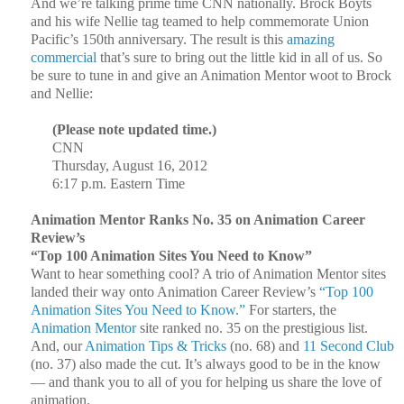
And we’re talking prime time CNN nationally. Brock Boyts
and his wife Nellie tag teamed to help commemorate Union
Pacific’s 150th anniversary. The result is this
amazing
commercial
that’s sure to bring out the little kid in all of us. So
be sure to tune in and give an Animation Mentor woot to Brock
and Nellie:
(Please note updated time.)
CNN
Thursday, August 16, 2012
6:17 p.m. Eastern Time
Animation Mentor Ranks No. 35 on Animation Career
Review’s
“Top 100 Animation Sites You Need to Know”
Want to hear something cool? A trio of Animation Mentor sites
landed their way onto Animation Career Review’s
“Top 100
Animation Sites You Need to Know.”
For starters, the
Animation Mentor
site ranked no. 35 on the prestigious list.
And, our
Animation Tips & Tricks
(no. 68) and
11 Second Club
(no. 37) also made the cut. It’s always good to be in the know
— and thank you to all of you for helping us share the love of
animation.